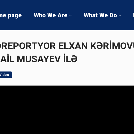
me page
Who We Are
What We Do
REPORTYOR ELXAN KƏRİMOV
AİL MUSAYEV İLƏ
Video