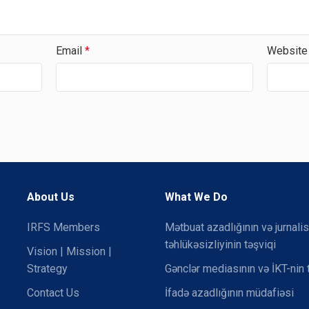
Email
*
Website
About Us
What We Do
IRFS Members
Mətbuat azadlığının və jurnalis
təhlükəsizliyinin təşviqi
Vision | Mission |
Strategy
Gənclər mediasının və İKT-nin 
Contact Us
İfadə azadlığının müdafiəsi