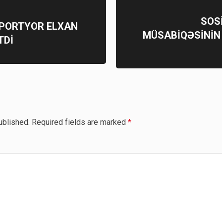
SOS
EPORTYOR ELXAN
MÜSABİQƏSİNİN
TDİ
ublished.
Required fields are marked
*