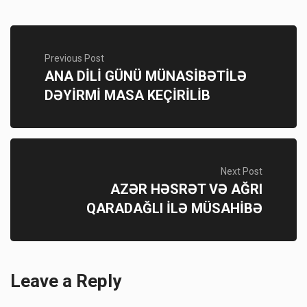
Previous Post
ANA DİLİ GÜNÜ MÜNASİBƏTİLƏ
DƏYİRMİ MASA KEÇİRİLİB
Next Post
AZƏR HƏSRƏT VƏ AĞRI
QARADAĞLI İLƏ MÜSAHİBƏ
Leave a Reply