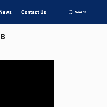
News
Contact Us
Search
İB