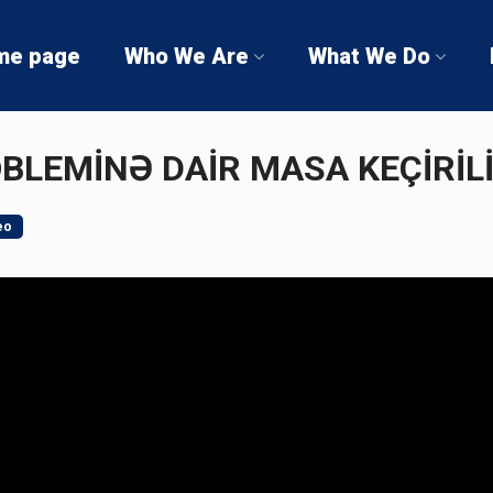
me page
Who We Are
What We Do
BLEMİNƏ DAİR MASA KEÇİRİL
eo