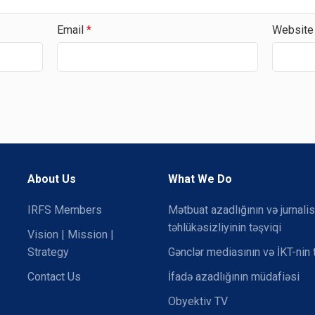
Email
*
Website
About Us
What We Do
IRFS Members
Mətbuat azadlığının və jurnalis
təhlükəsizliyinin təşviqi
Vision | Mission |
Strategy
Gənclər mediasının və İKT-nin 
Contact Us
İfadə azadlığının müdafiəsi
Obyektiv TV