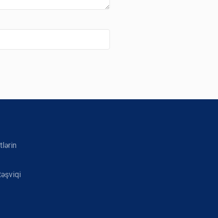
tlərin
təşviqi