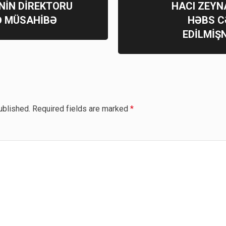
NİN DİREKTORU
HACI ZEYN
LƏ MÜSAHİBƏ
HƏBS C
EDİLMİŞ
ublished.
Required fields are marked
*