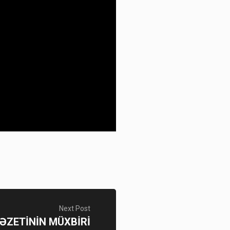
Next Post
QƏZETİNİN MÜXBİRİ