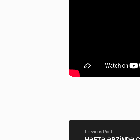
Previous Post
HƏFTƏ ƏRZİNDƏ 