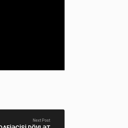
Next Post
AFİƏÇİSİ DÖVLƏT