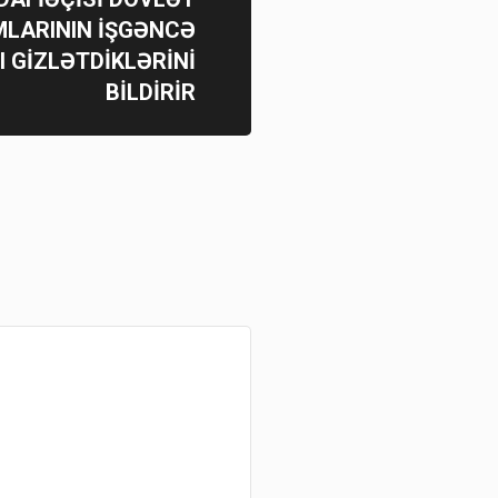
LARININ İŞGƏNCƏ
I GİZLƏTDİKLƏRİNİ
BİLDİRİR