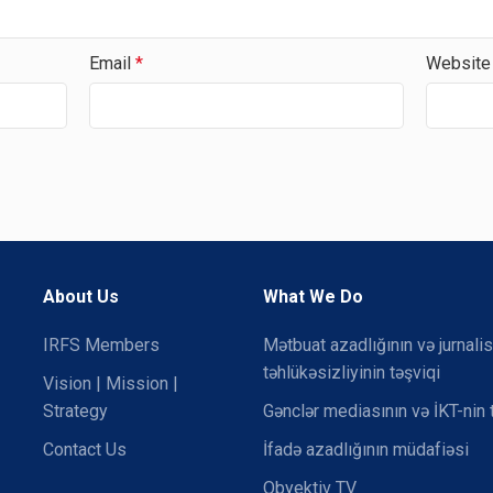
Email
*
Website
About Us
What We Do
IRFS Members
Mətbuat azadlığının və jurnalis
təhlükəsizliyinin təşviqi
Vision | Mission |
Strategy
Gənclər mediasının və İKT-nin 
Contact Us
İfadə azadlığının müdafiəsi
Obyektiv TV