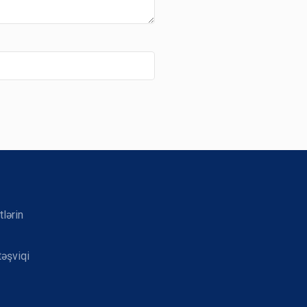
tlərin
təşviqi