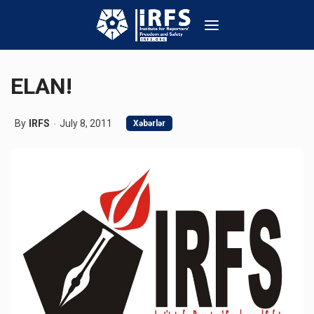
ELAN!
By
IRFS
July 8, 2011
Xəbərlər