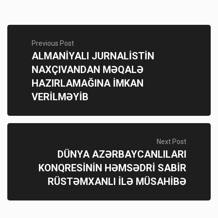
Previous Post
ALMANİYALI JURNALİSTİN
NAXÇIVANDAN MƏQALƏ
HAZIRLAMAĞINA İMKAN
VERİLMƏYİB
Next Post
DÜNYA AZƏRBAYCANLILARI
KONQRESİNİN HƏMSƏDRİ SABİR
RÜSTƏMXANLI İLƏ MÜSAHİBƏ