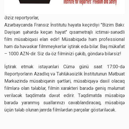
Əziz reportyorlar,
Azərbaycanda Fransız İnstitutu həyata keçirdiyi "Bizim Bakı:
Dəyişən şəhərdə keçən həyat" qısametrajlı ictimai-sənədli
film müsabiqəsi elan edir! Müsabiqədə həm professional
həm də həvəskar filmmeykerlər iştirak edə bilər. Baş mükafat
– 1000 AZN-dir. Siz də öz filminizi çəkib, göndərə bilərsiz!
İştirak etmək istəyənləri Cümə günü saat 17:00-də
Reportyorların Azadlıq və Təhlükəsizlik İnstitutunun Mətbuat
Mərkəzində müsabiqənin şərtləri, müsabiqəyə daxil olacaq
filmlərə olan tələblər, filmin xarakteri barədə geniş məlumat
veriləcək təqdimata dəvət edirir. Təqdimatda müsabiqə
barədə yaranmış suallarınızı cavablandıracaq, müsabiqə
üçün tələb olunan janrda filmlərdən parçalar göstəriləcək.