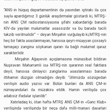
“ANS-in hüquq departamentinin də yaxından iştirakı ilə çox
səylə apardığımız 3 günlük araşdırmalar göstərdi ki, MTRŞ-
nin ANS ÇM radiostansiyasına şifahi xəbərdarlığı barədə
KİV-də yayılan məlumatlar əsassızdır və bu barədə təcili
təkzib verilməlidir” – deyən Mirşahin vurğulayıb ki,MTRŞ-nin
heç bir fakta əsaslanmayan, hansısa qeyri-müəyyən çoxsaylı
tamaşaçı zənginə söykənən qərarı ilə bağlı məlumat qərəz
xarakterlidir.
Mirşahin Ağayevin açıqlamasına münasibət bildirən
Nuşirəvan Məhərrəmli isə MTRŞ-nin qərarının real faktlara
deyil, hansısa dinləyici zənglərinə əsaslanması barədə
ittihamın düzgün olmadığını deyib: “Əlimizdə sözügedən
verilişin audio yazısı var. Bütün bunları da ANS ÇM-in
nümayəndələri ilə müzakirə etdik. Həmin verilişdə çox
ədəbsiz ifadələr işlənilib”.
Xatırladaq ki, ötən həftə MTRŞ ANS ÇM-in «Gənc Klub»
verilişində verilişində bir neçə dəfə milli-mənəvi dəyərləri