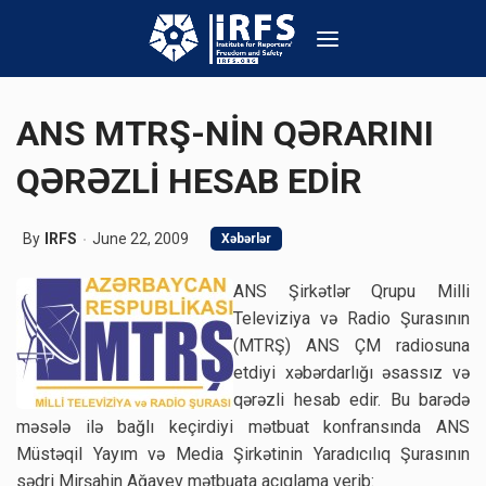
ANS MTRŞ-NİN QƏRARINI
QƏRƏZLİ HESAB EDİR
By
IRFS
June 22, 2009
Xəbərlər
ANS Şirkətlər Qrupu Milli
Televiziya və Radio Şurasının
(MTRŞ) ANS ÇM radiosuna
etdiyi xəbərdarlığı əsassız və
qərəzli hesab edir. Bu barədə
məsələ ilə bağlı keçirdiyi mətbuat konfransında ANS
Müstəqil Yayım və Media Şirkətinin Yaradıcılıq Şurasının
sədri Mirşahin Ağayev mətbuata açıqlama verib: