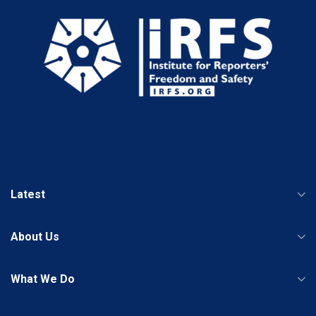
Latest
About Us
What We Do