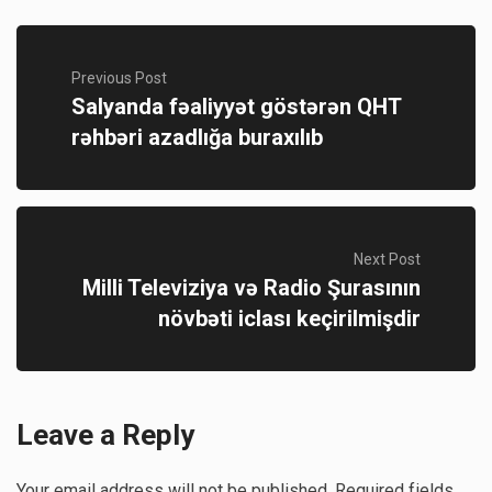
Previous Post
Salyanda fəaliyyət göstərən QHT
rəhbəri azadlığa buraxılıb
Next Post
Milli Televiziya və Radio Şurasının
növbəti iclası keçirilmişdir
Leave a Reply
Your email address will not be published.
Required fields