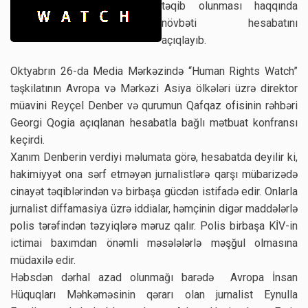
təqib olunması haqqında
növbəti hesabatını
açıqlayıb.
Oktyabrın 26-da Media Mərkəzində “Human Rights Watch”
təşkilatının Avropa və Mərkəzi Asiya ölkələri üzrə direktor
müavini Reyçel Denber və qurumun Qafqaz ofisinin rəhbəri
Georgi Qogia açıqlanan hesabatla bağlı mətbuat konfransı
keçirdi.
Xanım Denberin verdiyi məlumata görə, hesabatda deyilir ki,
hakimiyyət ona sərf etməyən jurnalistlərə qarşı mübarizədə
cinayət təqiblərindən və birbaşa gücdən istifadə edir. Onlarla
jurnalist diffamasiya üzrə iddialar, həmçinin digər maddələrlə
polis tərəfindən təzyiqlərə məruz qalır. Polis birbaşa KİV-in
ictimai baxımdan önəmli məsələlərlə məşğul olmasına
müdaxilə edir.
Həbsdən dərhal azad olunmağı barədə Avropa İnsan
Hüquqları Məhkəməsinin qərarı olan jurnalist Eynulla