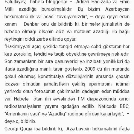
Fətullayev, habelə bloggerlər – Adnan Hacizadə və Emin
Milli azadlığa buraxılmalılıdır. Bu bizim Azərbaycan
hökumətinə ilk və əsas tövsiyəmizdir”, – deyə qeyd edən
xanım Denber onu da bildirib ki, bir nəfər jurnalistin də
həbsdə olmağı ölkənin söz və mətbuat azadlığı ilə bağlı
reytinqini ciddi zərbə altında qoyur.
“Hakimiyyəti açıq şəkildə tənqid etməyə cəhd göstərən hər
kəs zorakılıq, təhdid və təqib obyektinə çevrilməyə risk edir.
Son zamanların bir sıra qanunverici və inzibati yenilikləri də
ifadə azadlığına mənfi təsir göstərib. 2009-cu ilin martında
qəbul olunmuş konstitusiya düzəlişlərinin arasında şəxsin
icazəsi olmadan jurnalistlərin çəkiliş aparmasını, ictimai
yerlərdə onun fotosunun çəkilməsini qadağan edən müddəa
var. Habelə ötən ilin əvvəlindən FM diapazonunda xarici
radiostansiyaların yayımı qadağan edilib. Nəticədə BBC,
“Amerikanın səsi” və “Azadlıq” radiosu efirdən kənarlaşıb”, –
deyə o, bildirib.
Georgi Qogia isə bildirib ki, Azərbaycan hökumətinin ifadə