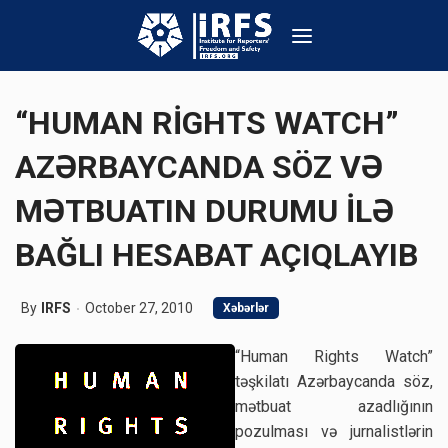
“HUMAN RİGHTS WATCH”
AZƏRBAYCANDA SÖZ VƏ
MƏTBUATIN DURUMU İLƏ
BAĞLI HESABAT AÇIQLAYIB
By
IRFS
October 27, 2010
Xəbərlər
“Human Rights Watch”
təşkilatı Azərbaycanda söz,
mətbuat azadlığının
pozulması və jurnalistlərin