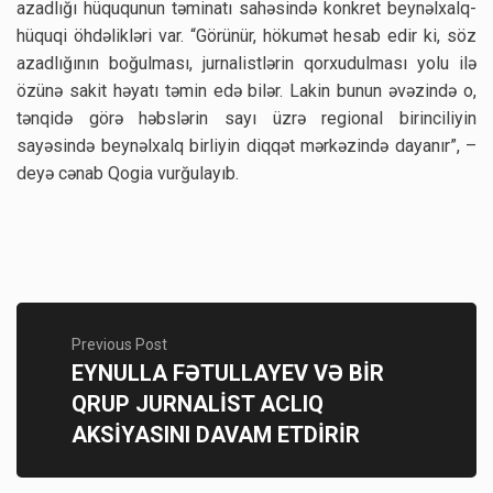
azadlığı hüququnun təminatı sahəsində konkret beynəlxalq-
hüquqi öhdəlikləri var. “Görünür, hökumət hesab edir ki, söz
azadlığının boğulması, jurnalistlərin qorxudulması yolu ilə
özünə sakit həyatı təmin edə bilər. Lakin bunun əvəzində o,
tənqidə görə həbslərin sayı üzrə regional birinciliyin
sayəsində beynəlxalq birliyin diqqət mərkəzində dayanır”, –
deyə cənab Qogia vurğulayıb.
Previous Post
EYNULLA FƏTULLAYEV VƏ BİR
QRUP JURNALİST ACLIQ
AKSİYASINI DAVAM ETDİRİR