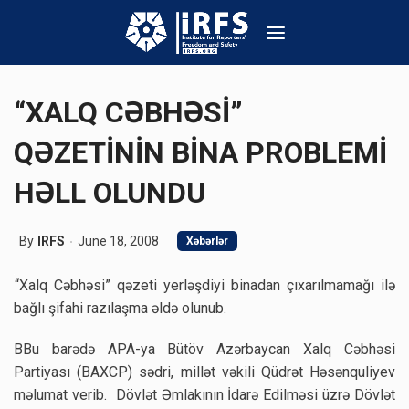
“XALQ CƏBHƏSİ”
QƏZETİNİN BİNA PROBLEMİ
HƏLL OLUNDU
By
IRFS
June 18, 2008
Xəbərlər
“Xalq Cəbhəsi” qəzeti yerləşdiyi binadan çıxarılmamağı ilə
bağlı şifahi razılaşma əldə olunub.
BBu barədə APA-ya Bütöv Azərbaycan Xalq Cəbhəsi
Partiyası (BAXCP) sədri, millət vəkili Qüdrət Həsənquliyev
məlumat verib. Dövlət Əmlakının İdarə Edilməsi üzrə Dövlət