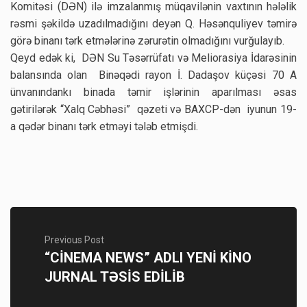
Komitəsi (DƏN) ilə imzalanmış müqavilənin vaxtının hələlik
rəsmi şəkildə uzadılmadığını deyən Q. Həsənquliyev təmirə
görə binanı tərk etmələrinə zərurətin olmadığını vurğulayıb.
Qeyd edək ki, DƏN Su Təsərrüfatı və Meliorasiya İdarəsinin
balansında olan Binəqədi rayon İ. Dadaşov küçəsi 70 A
ünvanındankı binada təmir işlərinin aparılması əsas
gətirilərək “Xalq Cəbhəsi” qəzeti və BAXCP-dən iyunun 19-
a qədər binanı tərk etməyi tələb etmişdi.
Previous Post
“CİNEMA NEWS” ADLI YENİ KİNO
JURNAL TƏSİS EDİLİB