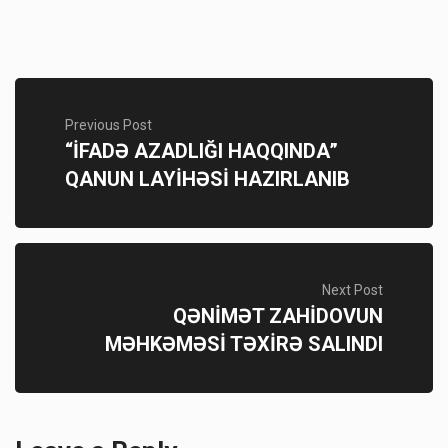
Previous Post
“İFADƏ AZADLIĞI HAQQINDA”
QANUN LAYİHƏSİ HAZIRLANIB
Next Post
QƏNİMƏT ZAHİDOVUN
MƏHKƏMƏSİ TƏXİRƏ SALINDI