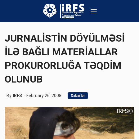
JURNALİSTİN DÖYÜLMƏSİ
İLƏ BAĞLI MATERİALLAR
PROKURORLUĞA TƏQDİM
OLUNUB
By
IRFS
February 26, 2008
Xəbərlər