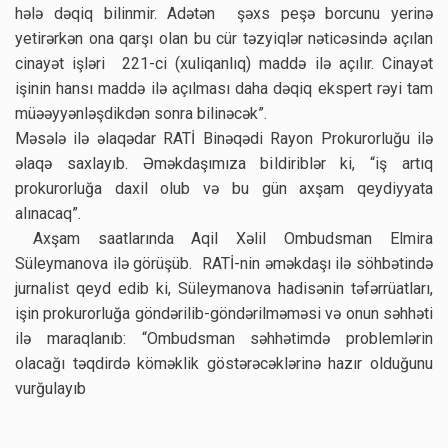
hələ dəqiq bilinmir. Adətən şəxs peşə borcunu yerinə
yetirərkən ona qarşı olan bu cür təzyiqlər nəticəsində açılan
cinayət işləri 221-ci (xuliqanlıq) maddə ilə açılır. Cinayət
işinin hansı maddə ilə açılması daha dəqiq ekspert rəyi tam
müəəyyənləşdikdən sonra bilinəcək”.
Məsələ ilə əlaqədar RATİ Binəqədi Rayon Prokurorluğu ilə
əlaqə saxlayıb. Əməkdaşımıza bildiriblər ki, “iş artıq
prokurorluğa daxil olub və bu gün axşam qeydiyyata
alınacaq”.
Axşam saatlarında Aqil Xəlil Ombudsman Elmira
Süleymanova ilə görüşüb. RATİ-nin əməkdaşı ilə söhbətində
jurnalist qeyd edib ki, Süleymanova hadisənin təfərrüatları,
işin prokurorluğa göndərilib-göndərilməməsi və onun səhhəti
ilə maraqlanıb: “Ombudsman səhhətimdə problemlərin
olacağı təqdirdə köməklik göstərəcəklərinə hazır olduğunu
vurğulayıb