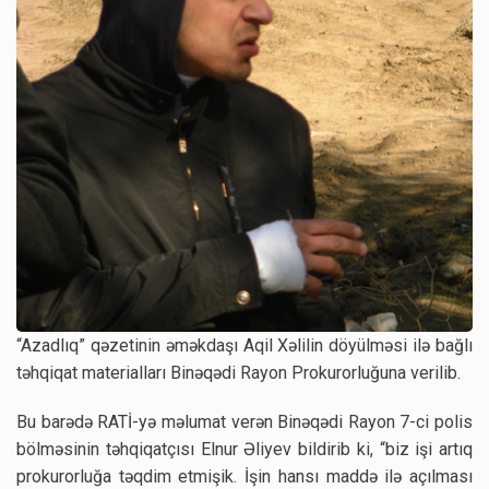
“Azadlıq” qəzetinin əməkdaşı Aqil Xəlilin döyülməsi ilə bağlı
təhqiqat materialları Binəqədi Rayon Prokurorluğuna verilib.
Bu barədə RATİ-yə məlumat verən Binəqədi Rayon 7-ci polis
bölməsinin təhqiqatçısı Elnur Əliyev bildirib ki, “biz işi artıq
prokurorluğa təqdim etmişik. İşin hansı maddə ilə açılması