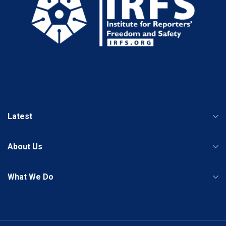
Latest
About Us
What We Do