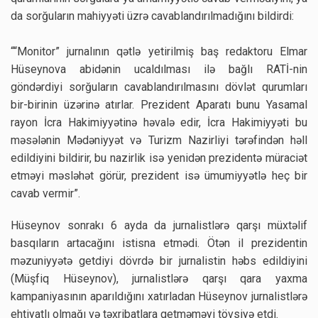
da sorğuların mahiyyəti üzrə cavablandırılmadığını bildirdi:
““Monitor” jurnalının qətlə yetirilmiş baş redaktoru Elmar
Hüseynova abidənin ucaldılması ilə bağlı RATİ-nin
göndərdiyi sorğuların cavablandırılmasını dövlət qurumları
bir-birinin üzərinə atırlar. Prezident Aparatı bunu Yasamal
rayon İcra Hakimiyyətinə həvalə edir, İcra Hakimiyyəti bu
məsələnin Mədəniyyət və Turizm Nazirliyi tərəfindən həll
edildiyini bildirir, bu nazirlik isə yenidən prezidentə müraciət
etməyi məsləhət görür, prezident isə ümumiyyətlə heç bir
cavab vermir”.
Hüseynov sonrakı 6 ayda da jurnalistlərə qarşı müxtəlif
basqıların artacağını istisna etmədi. Ötən il prezidentin
məzuniyyətə getdiyi dövrdə bir jurnalistin həbs edildiyini
(Müşfiq Hüseynov), jurnalistlərə qarşı qara yaxma
kampaniyasının aparıldığını xatırladan Hüseynov jurnalistlərə
ehtiyatlı olmağı və təxribatlara getməməyi tövsiyə etdi.