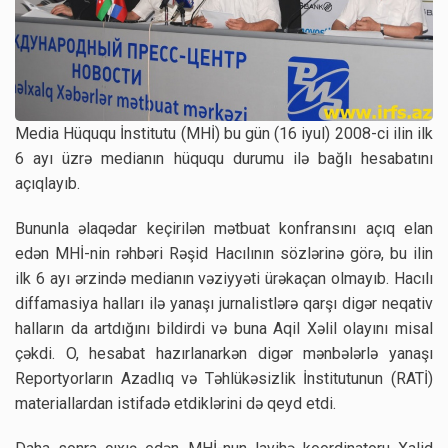
Media Hüququ İnstitutu (MHİ) bu gün (16 iyul) 2008-ci ilin ilk
6 ayı üzrə medianın hüququ durumu ilə bağlı hesabatını
açıqlayıb.
Bununla əlaqədar keçirilən mətbuat konfransını açıq elan
edən MHİ-nin rəhbəri Rəşid Hacılının sözlərinə görə, bu ilin
ilk 6 ayı ərzində medianın vəziyyəti ürəkaçan olmayıb. Hacılı
diffamasiya halları ilə yanaşı jurnalistlərə qarşı digər neqativ
halların da artdığını bildirdi və buna Aqil Xəlil olayını misal
çəkdi. O, hesabat hazırlanarkən digər mənbələrlə yanaşı
Reportyorların Azadlıq və Təhlükəsizlik İnstitutunun (RATİ)
materiallardan istifadə etdiklərini də qeyd etdi.