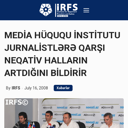
MEDİA HÜQUQU İNSTİTUTU
JURNALİSTLƏRƏ QARŞI
NEQATİV HALLARIN
ARTDIĞINI BİLDİRİR
By
IRFS
July 16, 2008
Xəbərlər