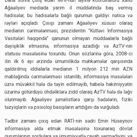
Daha sonra çıxış edən MHİ-nun layihə koordinatoru Xalid
Ağaəliyev mediada yarım il müddətində baş vermiş
hadisələr, bu hadisələrlə bağlı qurumun gəldiyi nəticə və
rəyləri açıqladı. Çıxışı zamanı Ağaəliyev xüsusi olaraq
medianın cərimələnməsi, prezidentin “Kütləvi İnformasiya
Vasitələri haqqında” qanunun olmayan müddəalarla bağlı
dəyişiklik etməsinə, informasiya azadlığı və AzTV-nin
statusu məsələsinə toxundu. Onun sözlərinə görə, 2008-ci
ilin ilk 6 ayı ərzində ümumilikdə məhkəmələr qarşısında
qaldırılmış iddialarla medianın 1 milyon 212 min AZN
məbləğində cərimələnməsi istənilib, informasiya məsələləri
üzrə müvəkkil hələ də təyin edilməyib, habelə hakimiyyətin
üzərinə götürdüyü öhdəliklərə zidd olaraq AzTV hələ də ləğv
olunmayıb. Ağaəliyev jurnalistlərə qarşı hədələrin, fiziki
təzyiqlərin və psixoloji basqıların artdığını da vurğuladı.
Tədbir zamanı çıxış edən RATİ-nin sədri Emin Hüseynov
informasiya əldə etmək məsələsinə toxunaraq dövlət
qurumlarının sorğulara ya ümumiyyətlə cavab vermədiyini, ya