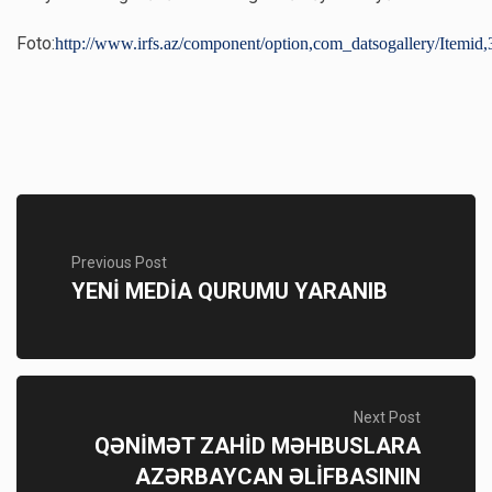
Foto:
http://www.irfs.az/component/option,com_datsogallery/Itemid,
Previous Post
YENİ MEDİA QURUMU YARANIB
Next Post
QƏNİMƏT ZAHİD MƏHBUSLARA
AZƏRBAYCAN ƏLİFBASININ