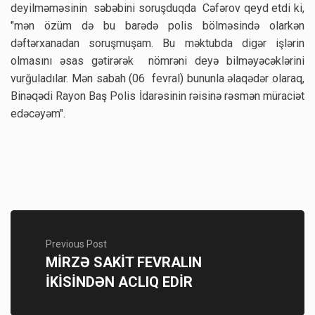
deyilməməsinin səbəbini soruşduqda Cəfərov qeyd etdi ki,
"mən özüm də bu barədə polis bölməsində olarkən
dəftərxanadan soruşmuşam. Bu məktubda digər işlərin
olmasını əsas gətirərək nömrəni deyə bilməyəcəklərini
vurğuladılar. Mən sabah (06 fevral) bununla əlaqədər olaraq,
Binəqədi Rayon Baş Polis İdarəsinin rəisinə rəsmən müraciət
edəcəyəm".
Previous Post
MİRZƏ SAKİT FEVRALIN
İKİSİNDƏN ACLIQ EDİR