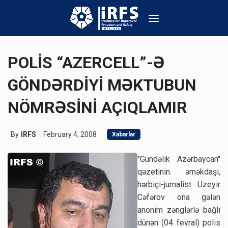
POLİS “AZERCELL”-Ə
GÖNDƏRDİYİ MƏKTUBUN
NÖMRƏSİNİ AÇIQLAMIR
By
IRFS
February 4, 2008
Xəbərlər
"Gündəlik Azərbaycan"
qəzetinin əməkdaşı,
hərbiçi-jurnalist Üzeyir
Cəfərov ona gələn
anonim zənglərlə bağlı
dünən (04 fevral) polis