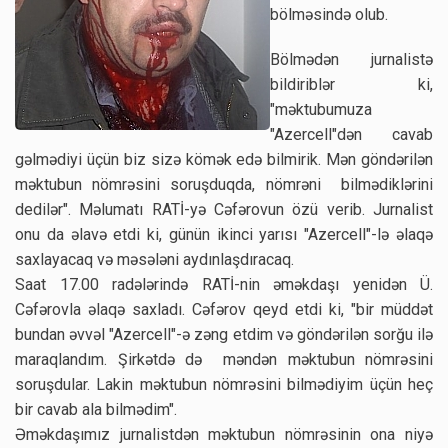
bölməsində olub.
Bölmədən jurnalistə
bildiriblər ki,
"məktubumuza
"Azercell"dən cavab
gəlmədiyi üçün biz sizə kömək edə bilmirik. Mən göndərilən
məktubun nömrəsini soruşduqda, nömrəni bilmədiklərini
dedilər". Məlumatı RATİ-yə Cəfərovun özü verib. Jurnalist
onu da əlavə etdi ki, günün ikinci yarısı "Azercell"-lə əlaqə
saxlayacaq və məsələni aydınlaşdıracaq.
Saat 17.00 radələrində RATİ-nin əməkdaşı yenidən Ü.
Cəfərovla əlaqə saxladı. Cəfərov qeyd etdi ki, "bir müddət
bundan əvvəl "Azercell"-ə zəng etdim və göndərilən sorğu ilə
maraqlandım. Şirkətdə də məndən məktubun nömrəsini
soruşdular. Lakin məktubun nömrəsini bilmədiyim üçün heç
bir cavab ala bilmədim".
Əməkdaşımız jurnalistdən məktubun nömrəsinin ona niyə