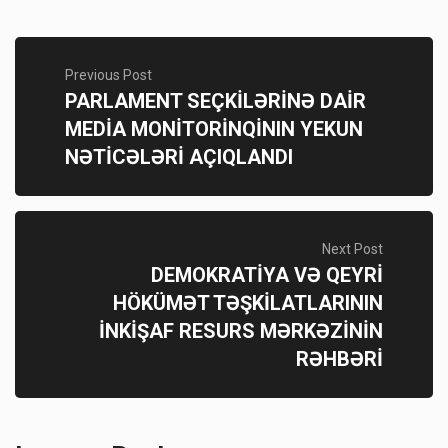
Previous Post
PARLAMENT SEÇKİLƏRİNƏ DAİR
MEDİA MONİTORİNQİNIN YEKUN
NƏTİCƏLƏRİ AÇIQLANDI
Next Post
DEMOKRATİYA VƏ QEYRİ
HÖKÜMƏT TƏŞKİLATLARININ
İNKİŞAF RESURS MƏRKƏZİNİN
RƏHBƏRİ