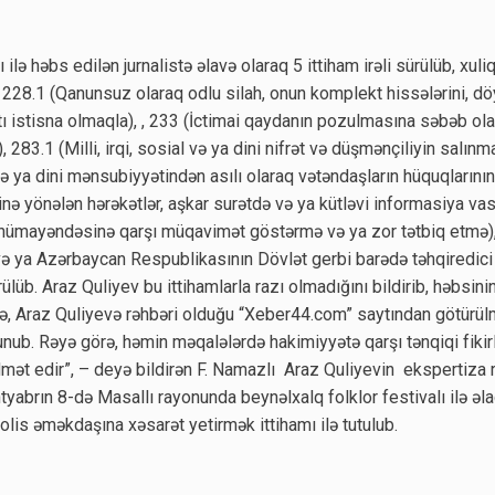
mı ilə həbs edilən jurnalistə əlavə olaraq 5 ittiham irəli sürülüb, xuliq
28.1 (Qanunsuz olaraq odlu silah, onun komplekt hissələrini, döyü
ı istisna olmaqla), , 233 (İctimai qaydanın pozulmasına səbəb olan
, 283.1 (Milli, irqi, sosial və ya dini nifrət və düşmənçiliyin salınm
i və ya dini mənsubiyyətindən asılı olaraq vətəndaşların hüquqların
nə yönələn hərəkətlər, aşkar surətdə və ya kütləvi informasiya vas
t nümayəndəsinə qarşı müqavimət göstərmə və ya zor tətbiq etmə
ə ya Azərbaycan Respublikasının Dövlət gerbi barədə təhqiredici
rülüb. Araz Quliyev bu ittihamlarla razı olmadığını bildirib, həbsinin
və, Araz Quliyevə rəhbəri olduğu “Xeber44.com” saytından götürül
unub. Rəyə görə, həmin məqalələrdə hakimiyyətə qarşı tənqiqi fikirl
dmət edir”, – deyə bildirən F. Namazlı Araz Quliyevin ekspertiza rəy
yabrın 8-də Masallı rayonunda beynəlxalq folklor festivalı ilə əl
lis əməkdaşına xəsarət yetirmək ittihamı ilə tutulub.