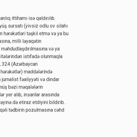
anlıq ittihamı isə qaldırılıb.
ş sursatı (yivsiz odlu ov silahı
 hərəkətləri təşkil etmə və ya bu
asına, milli ləyaqətin
ın məhdudlaşdırılmasına və ya
itələrindən istifadə olunmaqla
), 324 (Azərbaycan
 hərəkətlər) maddələrində
 jurnalist fəaliyyəti və dindar
müş bəzi məqalələrin
ər yer alıb, insanlar arasında
inə də etiraz etdiyini bildirib.
aqəli tədbirin pozulmasına cəhd