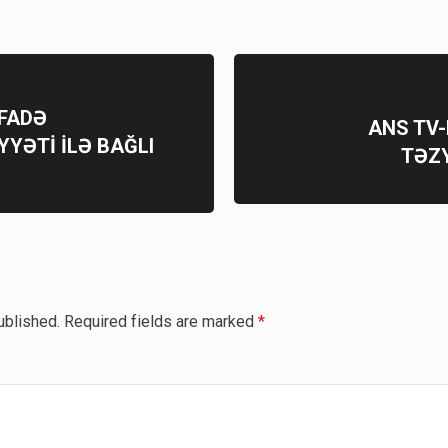
FADƏ
ANS TV
YYƏTİ İLƏ BAĞLI
TƏZY
ublished.
Required fields are marked
*