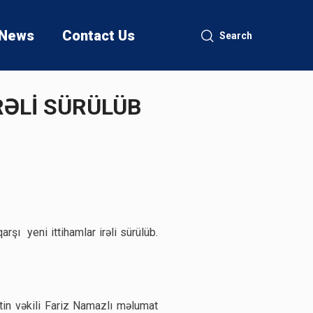
News
Contact Us
Search
RƏLİ SÜRÜLÜB
rşı yeni ittihamlar irəli sürülüb.
stin vəkili Fariz Namazlı məlumat