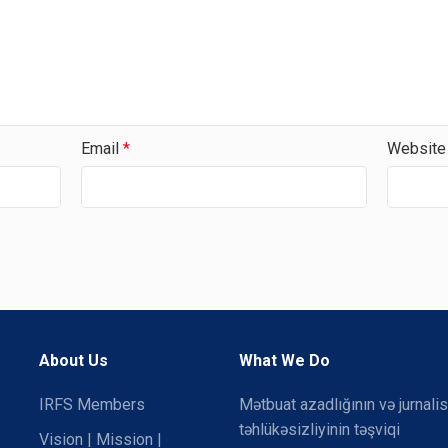
Email
*
Website
About Us
What We Do
IRFS Members
Mətbuat azadlığının və jurnalis
təhlükəsizliyinin təşviqi
Vision | Mission |