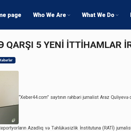
me page
Who We Are
What We Do
 QARŞI 5 YENİ İTTİHAMLAR İ
Xəbərlər
“Xeber44.com” saytının rəhbəri jurnalist Araz Quliyevə qa
ortyorların Azadlıq və Təhlükəsizlik İnstitutuna (RATİ) jurnali