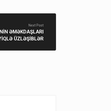
Next Post
-NİN ƏMƏKDAŞLARI
İQLƏ ÜZLƏŞİBLƏR