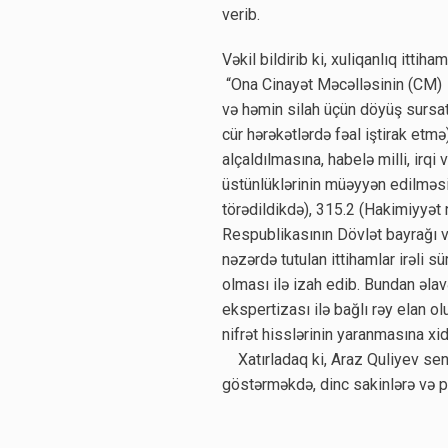
verib.
Vəkil bildirib ki, xuliqanlıq ittiha
“Ona Cinayət Məcəlləsinin (CM) 2
və həmin silah üçün döyüş sursat
cür hərəkətlərdə fəal iştirak etmə)
alçaldılmasına, habelə milli, irq
üstünlüklərinin müəyyən edilməsi
törədildikdə), 315.2 (Hakimiyyə
Respublikasının Dövlət bayrağı v
nəzərdə tutulan ittihamlar irəli sü
olması ilə izah edib. Bundan əla
ekspertizası ilə bağlı rəy elan ol
nifrət hisslərinin yaranmasına xi
Xatırladaq ki, Araz Quliyev sent
göstərməkdə, dinc sakinlərə və po